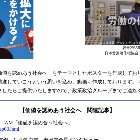
容量298M
日本音楽著作権協会 V-
「価値を認めあう社会へ」をテーマとしたポスターを作成してお
前進していこうという思いを込め、動画も作成しております。 
ましたらご提供いたしますので、政策政治グループまでご連絡
【価値を認めあう社会へ 関連記事】
集 JAM「価値を認め合う社会へ」
2/sp03.html
性本部 生産性白書 安河内会長インタビュー