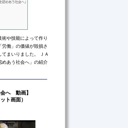
技術や技能によって作り
「労働」の価値が毀損さ
てまいりました。 ＪＡ
認めあう社会へ」の紹介
社会へ 動画】
ョット画面）