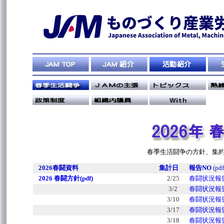
春季生活闘争の方針、集約
2026春闘資料
集計日
報告NO
(pd
2026 春闘方針(pdf)
2/25
春闘状況報告
3/2
春闘状況報告
3/10
春闘状況報告
3/17
春闘状況報告
3/18
春闘状況報告